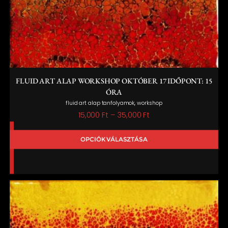
FLUID ART ALAP WORKSHOP OKTÓBER 17 IDŐPONT: 15
ÓRA
,
fluid art alap tanfolyamok
workshop
Ártartomány:
15,000
Ft
–
35,000
Ft
15,000 Ft
OPCIÓK VÁLASZTÁSA
-
35,000 Ft