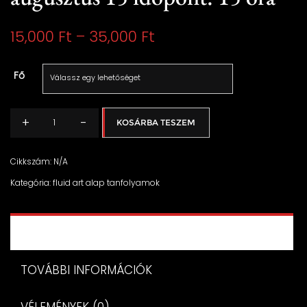
Ártartomány:
15,000
Ft
–
35,000
Ft
15,000 Ft
Fő
-
35,000 Ft
+
-
KOSÁRBA TESZEM
FLUID
ART
ALAP
Cikkszám:
N/A
Workshop
Kategória:
fluid art alap tanfolyamok
augusztus
15
időpont:
15
LEÍRÁS
óra
mennyiség
TOVÁBBI INFORMÁCIÓK