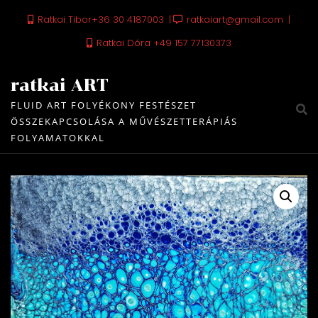
Skip
Ratkai Tibor+36 30 4187003
ratkaiart@gmail.com
to
content
Ratkai Dóra +49 157 77130373
ratkai ART
FLUID ART FOLYÉKONY FESTÉSZET
ÖSSZEKAPCSOLÁSA A MŰVÉSZETTERÁPIÁS
FOLYAMATOKKAL