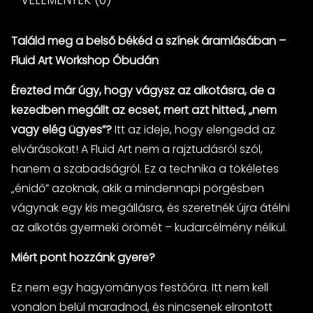
VÉLEMÉNYEK (0)
Találd meg a belső békéd a színek áramlásában –
Fluid Art Workshop Óbudán
Érezted már úgy, hogy vágysz az alkotásra, de a
kezedben megállt az ecset, mert azt hitted, „nem
vagy elég ügyes”?
Itt az ideje, hogy elengedd az
elvárásokat! A Fluid Art nem a rajztudásról szól,
hanem a szabadságról. Ez a technika a tökéletes
„énidő” azoknak, akik a mindennapi pörgésben
vágynak egy kis megállásra, és szeretnék újra átélni
az alkotás gyermeki örömét – kudarcélmény nélkül.
Miért pont hozzánk gyere?
Ez nem egy hagyományos festőóra. Itt nem kell
vonalon belül maradnod, és nincsenek elrontott