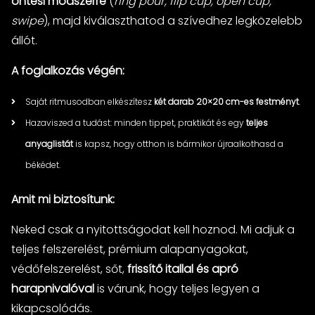
öntési módszerre
(
ring pour, flip cup, open cup,
swipe
), majd kiválaszthatod a szívedhez legközelebb
állót.
A foglalkozás végén:
Saját ritmusodban elkészítesz
két darab 20×20 cm-es festményt
.
Hazaviszed a tudást: minden tippet, praktikát és egy
teljes
anyaglistát
is kapsz, hogy otthon is bármikor újraalkothasd a
békédet.
Amit mi biztosítunk:
Neked csak a nyitottságodat kell hoznod. Mi adjuk a
teljes felszerelést, prémium alapanyagokat,
védőfelszerelést, sőt,
frissítő itallal és apró
harapnivalóval
is várunk, hogy teljes legyen a
kikapcsolódás.