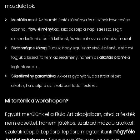
mozdulatok.
Mentális reset:
Az áramló festék látványa és a színek keveredése
azonnali
flow-élményt
ad. Kikapcsolja a napi stresszt, segít
elcsendesíteni a belső kritikust, és visszahozza az önbizalmadat.
Biztonságos közeg:
Tudjuk, hogy izgulsz az első lépésnél, ezért mi
fogjuk a kezed. Itt nem az eredmény, hanem az
alkotás öröme
a
legfontosabb.
Sikerélmény garantálva:
Akkor is gyönyörű, absztrakt képet
alkotsz, ha utoljára az iskolában láttál festéket.
Mi történik a workshopon?
Együtt merülünk el a Fluid Art alapjaiban, ahol a festék
nem ecsettel, hanem játékos, szabad mozdulatokkal
születik képpé. Lépésről lépésre megtanítunk
négyféle