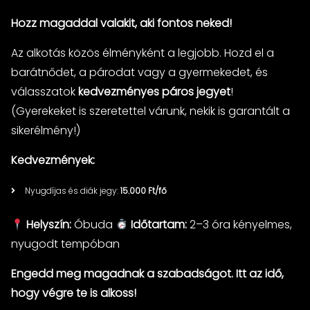
Hozz magaddal valakit, aki fontos neked!
Az alkotás közös élményként a legjobb. Hozd el a
barátnődet, a párodat vagy a gyermekedet, és
válasszatok
kedvezményes páros jegyet
!
(Gyerekeket is szeretettel várunk, nekik is garantált a
sikerélmény!)
Kedvezmények:
Nyugdíjas és diák jegy:
15.000 Ft/fő
Helyszín:
Óbuda
Időtartam:
2–3 óra kényelmes,
nyugodt tempóban
Engedd meg magadnak a szabadságot. Itt az idő,
hogy végre te is alkoss!