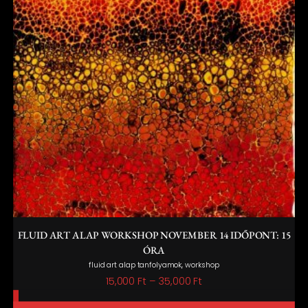
FLUID ART ALAP WORKSHOP NOVEMBER 14 IDŐPONT: 15
ÓRA
,
fluid art alap tanfolyamok
workshop
Ártartomány:
15,000
Ft
–
35,000
Ft
15,000 Ft