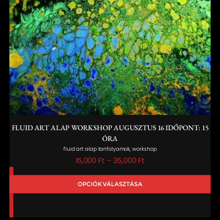
FLUID ART ALAP WORKSHOP AUGUSZTUS 16 IDŐPONT: 15
ÓRA
,
fluid art alap tanfolyamok
workshop
Ártartomány:
15,000
Ft
–
35,000
Ft
15,000 Ft
OPCIÓK VÁLASZTÁSA
-
35,000 Ft