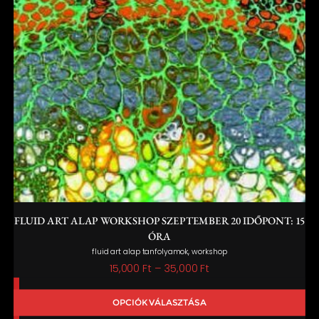
FLUID ART ALAP WORKSHOP SZEPTEMBER 20 IDŐPONT: 15
ÓRA
,
fluid art alap tanfolyamok
workshop
Ártartomány:
15,000
Ft
–
35,000
Ft
15,000 Ft
OPCIÓK VÁLASZTÁSA
-