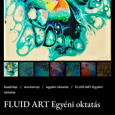
Kezdőlap
/
workshop
/
egyéni oktatás
/ FLUID ART Egyéni
oktatás
FLUID ART Egyéni oktatás