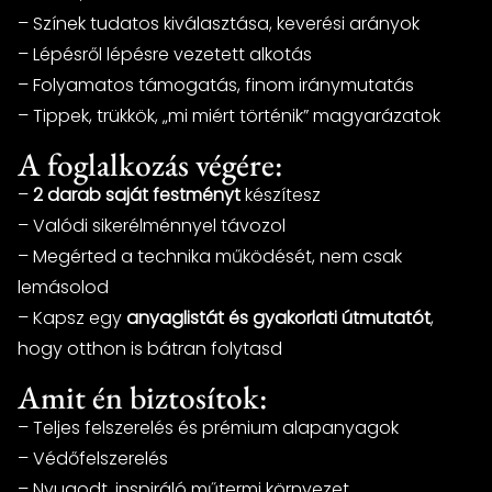
– Színek tudatos kiválasztása, keverési arányok
– Lépésről lépésre vezetett alkotás
– Folyamatos támogatás, finom iránymutatás
– Tippek, trükkök, „mi miért történik” magyarázatok
A foglalkozás végére:
–
2 darab saját festményt
készítesz
– Valódi sikerélménnyel távozol
– Megérted a technika működését, nem csak
lemásolod
– Kapsz egy
anyaglistát és gyakorlati útmutatót
,
hogy otthon is bátran folytasd
Amit én biztosítok:
– Teljes felszerelés és prémium alapanyagok
– Védőfelszerelés
– Nyugodt, inspiráló műtermi környezet