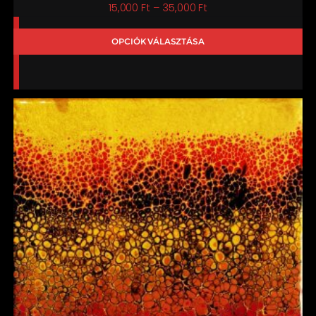
Ártartomány:
15,000
Ft
–
35,000
Ft
15,000 Ft
OPCIÓK VÁLASZTÁSA
-
35,000 Ft