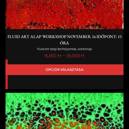
FLUID ART ALAP WORKSHOP NOVEMBER 14 IDŐPONT: 15
ÓRA
,
fluid art alap tanfolyamok
workshop
Ártartomány:
15,000
Ft
–
35,000
Ft
15,000 Ft
OPCIÓK VÁLASZTÁSA
-
35,000 Ft