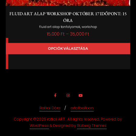
FLUID ART ALAP WORKSHOP OKTÓBER 17 IDŐPONT: 15
ÓRA
,
fluid art alap tanfolyamok
workshop
Ártartomány:
15,000
Ft
–
35,000
Ft
15,000 Ft
OPCIÓK VÁLASZTÁSA
-
35,000 Ft
Ratkai Dóra
artofballoon
Copyright ©2026 ratkai ART . All rights reserved.
Powered by
WordPress
&
Designed by
Bizberg Themes