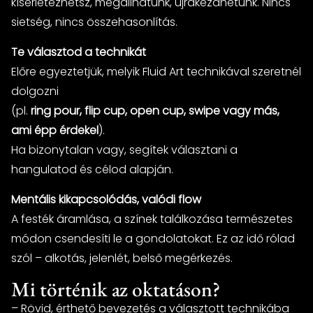
kísérletezhetsz, megállhatunk, újrakezdhetünk. Nincs
sietség, nincs összehasonlítás.
Te választod a technikát
Előre egyeztetjük, melyik Fluid Art technikával szeretnél
dolgozni
(pl.
ring pour, flip cup, open cup, swipe vagy más,
ami épp érdekel
).
Ha bizonytalan vagy, segítek választani a
hangulatod és célod alapján.
Mentális kikapcsolódás, valódi flow
A festék áramlása, a színek találkozása természetes
módon csendesíti le a gondolatokat. Ez az idő rólad
szól – alkotás, jelenlét, belső megérkezés.
Mi történik az oktatáson?
– Rövid, érthető bevezetés a választott technikába