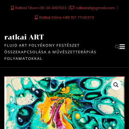
Skip
Ratkai Tibor+36 30 4187003
ratkaiart@gmail.com
to
content
Ratkai Dóra +49 157 77130373
ratkai ART
FLUID ART FOLYÉKONY FESTÉSZET
ÖSSZEKAPCSOLÁSA A MŰVÉSZETTERÁPIÁS
FOLYAMATOKKAL